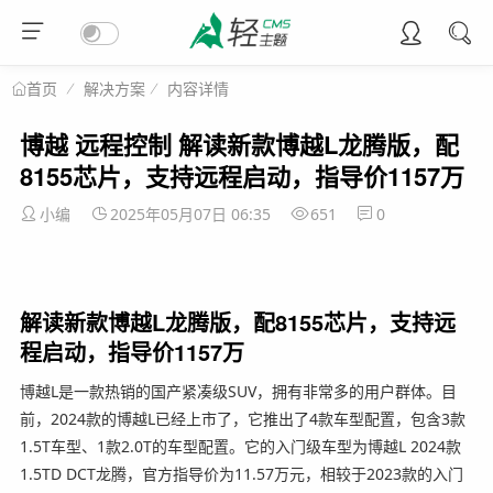
解决方案
内容详情
首页
博越 远程控制 解读新款博越L龙腾版，配
8155芯片，支持远程启动，指导价1157万
小编
2025年05月07日 06:35
651
0
解读新款博越L龙腾版，配8155芯片，支持远
程启动，指导价1157万
博越L是一款热销的国产紧凑级SUV，拥有非常多的用户群体。目
前，2024款的博越L已经上市了，它推出了4款车型配置，包含3款
1.5T车型、1款2.0T的车型配置。它的入门级车型为博越L 2024款
1.5TD DCT龙腾，官方指导价为11.57万元，相较于2023款的入门