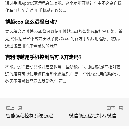
通过手机App实现远程启动功能。这个功能可以让车主不必亲自操
作车门甚至启动,用手机就可以轻...
博越cool怎么远程启动?
要远程启动博越cool,您可以使用博越cool的智能远程控制功能。首
先,确保您已经下载并安装了博越cool的官方手机应用程序。然后,
通过该应用程序登录您的账户,...
吉利博越用手机控制后可以开走吗?
不能。远程启动只能开启空调等一些功能。1、意思就是在相对较
远的距离可以使用远程启动来遥控汽车,是一个比较实用的系统;2、
冬天不用冒着严寒去发动汽车,可...
上一篇
下一篇
智能远程控制系统 远程控制，独立分控，向日葵智能PDU体验：更安全，更智能
微信能远程控制吗 微信大更新，可以“远程控制”他人微信了