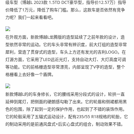
级车型（博越L 2023款 1.5TD DCT豪华型，指导价12.57万）指导
价降低了1万元，降低了购车门槛。那么，这款车是否依然有竞争
力呢？我们一起来看看吧。
在外观方面，新款博越L龙腾版的造型延续了之前年款的设计，造
型依然非常的运动。它的车头非常有辨识度，前大灯组的造型非常
犀利，营造了贯穿式的造型，车头上方还有发光的吉利LOGO。在
灯源方面，它采用了LED远近光灯，支持自动大灯、大灯高度可调
等功能。它的前格栅造型非常漂亮，内部呈现了V字的造型，整个
格栅看上去好像一个盾牌。
新款博越L的的车身修长，它的腰线采用分段式的设计，轮拱一直
延伸到尾灯，把侧面的硬朗感勾勒了出来。它的轮眉和侧裙都用黑
色的包围，除了起到一定的保护作用，也起到了不错的装饰作用。
它的轮毂采用了五辐式运动设计，配有235/55 R18规格的轮胎，它
的制动采用的是前通风盘式+后实心盘式的组合，制动效果不错。