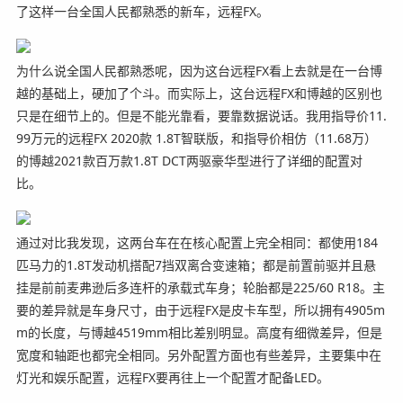
了这样一台全国人民都熟悉的新车，远程FX。
为什么说全国人民都熟悉呢，因为这台远程FX看上去就是在一台博
越的基础上，硬加了个斗。而实际上，这台远程FX和博越的区别也
只是在细节上的。但是不能光靠看，要靠数据说话。我用指导价11.
99万元的远程FX 2020款 1.8T智联版，和指导价相仿（11.68万）
的博越2021款百万款1.8T DCT两驱豪华型进行了详细的配置对
比。
通过对比我发现，这两台车在在核心配置上完全相同：都使用184
匹马力的1.8T发动机搭配7挡双离合变速箱；都是前置前驱并且悬
挂是前前麦弗逊后多连杆的承载式车身；轮胎都是225/60 R18。主
要的差异就是车身尺寸，由于远程FX是皮卡车型，所以拥有4905m
m的长度，与博越4519mm相比差别明显。高度有细微差异，但是
宽度和轴距也都完全相同。另外配置方面也有些差异，主要集中在
灯光和娱乐配置，远程FX要再往上一个配置才配备LED。