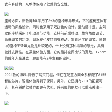
式车身结构，从整体保障了驾乘的安全性。
座椅方面，新款博越L采用了2+3的座椅布局形式，它的座椅整体有
运动的风格设计，同时也采用了双拼色的设计，运动感十足。主驾
驶的座椅采用了电动调节功能，支持前前后移动、靠背角度调节、
高低调节的功能，副驾驶也支持前有移动、靠背角度的调节。博越
L的座椅坐垫填充物是比较足的，坐上没有那种塌陷的感觉，具有
较好支撑性。在乘坐体验方面，它的后排空间比较的宽敞，175cm
的成年人坐进去，腿部能有2拳左右的空间。
2024款的博越L降低了购买门槛，但在在配置方面全系标配了8155
智能芯片，智能体验得到了保障。另外，它还拥有2.0T的配置可
选，其在辅助驾驶方面更有优势。感兴趣的朋友可以重点关注一
下。